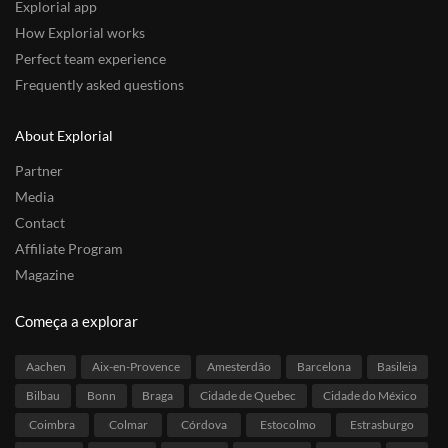
Explorial app
How Explorial works
Perfect team experience
Frequently asked questions
About Explorial
Partner
Media
Contact
Affiliate Program
Magazine
Começa a explorar
Aachen
Aix-en-Provence
Amesterdão
Barcelona
Basileia
Bilbau
Bonn
Braga
Cidade de Quebec
Cidade do México
Coimbra
Colmar
Córdova
Estocolmo
Estrasburgo