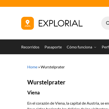
Recorridos
Pasaporte
Cómo funciona
Perf
Home
»
Wurstelprater
Wurstelprater
Viena
En el corazón de Viena, la capital de Austria, se 
lleva siglos haciendo las delicias de los visitan