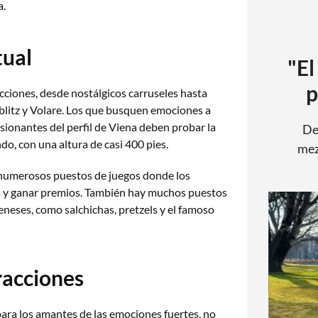
a.
tual
"El
p
cciones, desde nostálgicos carruseles hasta
litz y Volare. Los que busquen emociones a
ionantes del perfil de Viena deben probar la
De
o, con una altura de casi 400 pies.
mez
numerosos puestos de juegos donde los
s y ganar premios. También hay muchos puestos
eneses, como salchichas, pretzels y el famoso
racciones
ara los amantes de las emociones fuertes, no