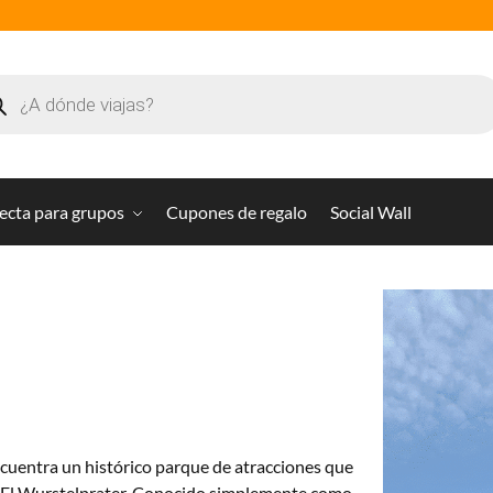
ecta para grupos
Cupones de regalo
Social Wall
encuentra un histórico parque de atracciones que
tes: El Wurstelprater. Conocido simplemente como