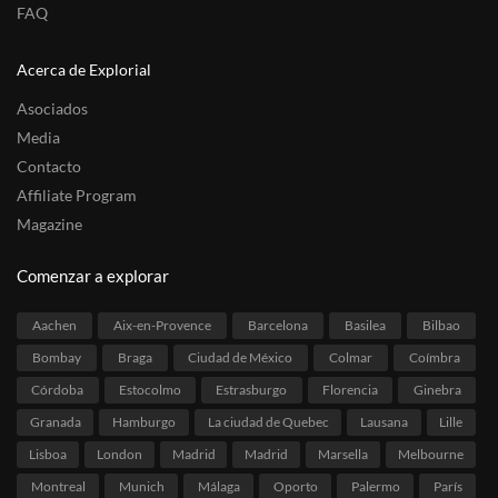
FAQ
Acerca de Explorial
Asociados
Media
Contacto
Affiliate Program
Magazine
Comenzar a explorar
Aachen
Aix-en-Provence
Barcelona
Basilea
Bilbao
Bombay
Braga
Ciudad de México
Colmar
Coímbra
Córdoba
Estocolmo
Estrasburgo
Florencia
Ginebra
Granada
Hamburgo
La ciudad de Quebec
Lausana
Lille
Lisboa
London
Madrid
Madrid
Marsella
Melbourne
Montreal
Munich
Málaga
Oporto
Palermo
París