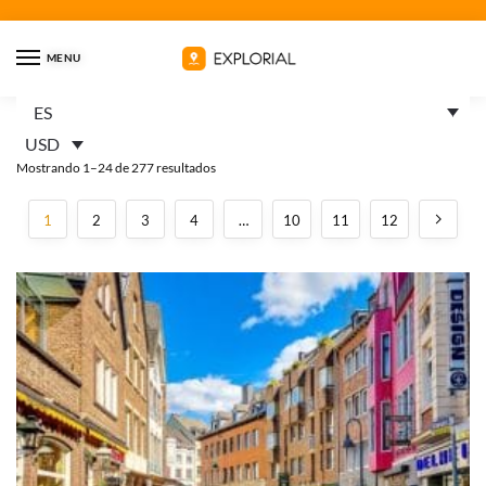
MENU
ES
Inicio
Recorridos
/
USD
Mostrando 1–24 de 277 resultados
1
2
3
4
…
10
11
12