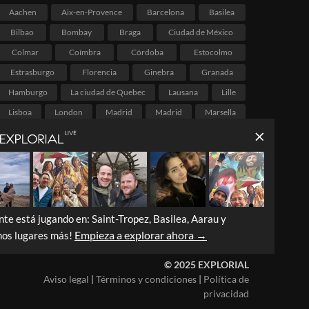
Aachen
Aix-en-Provence
Barcelona
Basilea
Bilbao
Bombay
Braga
Ciudad de México
Colmar
Coímbra
Córdoba
Estocolmo
Estrasburgo
Florencia
Ginebra
Granada
Hamburgo
La ciudad de Quebec
Lausana
Lille
Lisboa
London
Madrid
Madrid
Marsella
Melbourne
Montreal
Munich
Málaga
Oporto
Palermo
París
Portland
Río de Janeiro
Salvador
São Paulo
Tarragona
Valencia
Vancouver
Venecia
Victoria
Viena
Zaragoza
Zúrich
Ámsterdam
nte está jugando en: Saint-Tropez, Basilea, Aarau y
Empieza a explorar ahora →
os lugares más!
© 2025 EXPLORIAL
Aviso legal
|
Términos y condiciones
|
Política de
privacidad