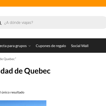
ecta para grupos
Cupones de regalo
Social Wall
 de Quebec”
udad de Quebec
 único resultado