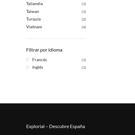
Tailandia
(1)
Taiwan
(1)
Turquía
(2)
Vietnam
(4)
Filtrar por idioma
Francés
(1)
Inglés
(1)
Explorial – Descubre España