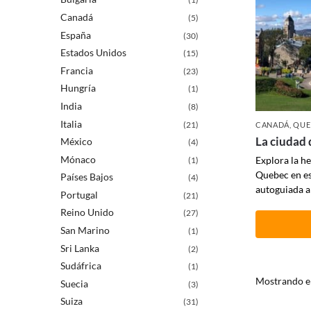
Canadá
(5)
España
(30)
Estados Unidos
(15)
Francia
(23)
Hungría
(1)
India
(8)
Italia
(21)
CANADÁ
,
QUE
La ciudad
México
(4)
Mónaco
Explora la h
(1)
Quebec en es
Países Bajos
(4)
autoguiada a 
Portugal
(21)
Reino Unido
(27)
San Marino
(1)
Sri Lanka
(2)
Sudáfrica
(1)
Mostrando el
Suecia
(3)
Suiza
(31)