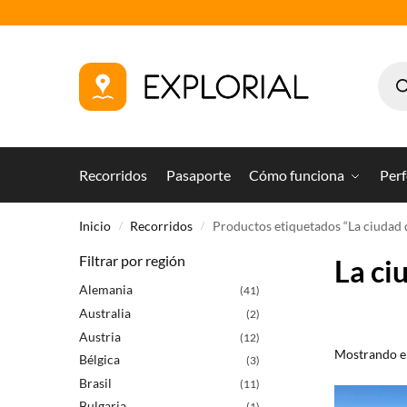
Recorridos
Pasaporte
Cómo funciona
Perf
Inicio
Recorridos
Productos etiquetados “La ciudad
/
/
Filtrar por región
La ci
Alemania
(41)
Australia
(2)
Austria
(12)
Mostrando el
Bélgica
(3)
Brasil
(11)
Bulgaria
(1)