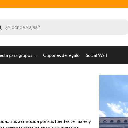
ecta para grupos
Cupones de regalo
Social Wall
iudad suiza conocida por sus fuentes termales y
sta histórica plaza no es sólo un punto de