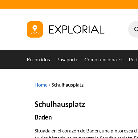
Recorridos
Pasaporte
Cómo funciona
Perf
Home
»
Schulhausplatz
Schulhausplatz
Baden
Situada en el corazón de Baden, una pintoresca c
su rica historia, se encuentra la Schulhausplatz. E