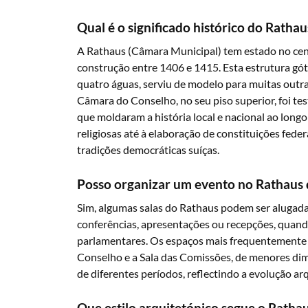
Qual é o significado histórico do Ratha
A Rathaus (Câmara Municipal) tem estado no cent
construção entre 1406 e 1415. Esta estrutura góti
quatro águas, serviu de modelo para muitas outra
Câmara do Conselho, no seu piso superior, foi 
que moldaram a história local e nacional ao long
religiosas até à elaboração de constituições feder
tradições democráticas suíças.
Posso organizar um evento no Rathaus 
Sim, algumas salas do Rathaus podem ser alugada
conferências, apresentações ou recepções, quando
parlamentares. Os espaços mais frequentemente
Conselho e a Sala das Comissões, de menores dim
de diferentes períodos, reflectindo a evolução ar
Que estilo arquitetónico segue o Ratha