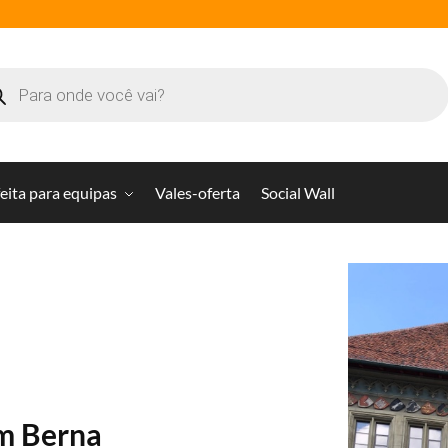
eita para equipas
Vales-oferta
Social Wall
m Berna