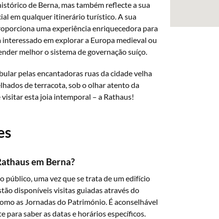
stórico de Berna, mas também reflecte a sua
al em qualquer itinerário turístico. A sua
a proporciona uma experiência enriquecedora para
ia interessado em explorar a Europa medieval ou
nder melhor o sistema de governação suíço.
bular pelas encantadoras ruas da cidade velha
elhados de terracota, sob o olhar atento da
 visitar esta joia intemporal – a Rathaus!
es
Rathaus em Berna?
 público, uma vez que se trata de um edifício
ão disponíveis visitas guiadas através do
como as Jornadas do Património. É aconselhável
te para saber as datas e horários específicos.