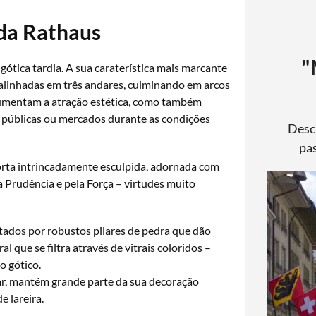
 da Rathaus
"
ótica tardia. A sua caraterística mais marcante
s alinhadas em três andares, culminando em arcos
aumentam a atração estética, como também
públicas ou mercados durante as condições
Desc
pas
orta intrincadamente esculpida, adornada com
a Prudência e pela Força – virtudes muito
tados por robustos pilares de pedra que dão
l que se filtra através de vitrais coloridos –
o gótico.
ar, mantém grande parte da sua decoração
e lareira.