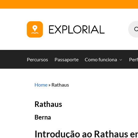
Percursos
Passaporte
Como funciona
Perf
Home
»
Rathaus
Rathaus
Berna
Introdução ao Rathaus e