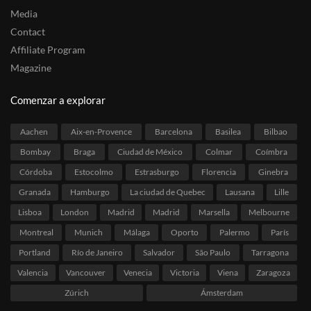
Media
Contact
Affiliate Program
Magazine
Comenzar a explorar
Aachen
Aix-en-Provence
Barcelona
Basilea
Bilbao
Bombay
Braga
Ciudad de México
Colmar
Coímbra
Córdoba
Estocolmo
Estrasburgo
Florencia
Ginebra
Granada
Hamburgo
La ciudad de Quebec
Lausana
Lille
Lisboa
London
Madrid
Madrid
Marsella
Melbourne
Montreal
Munich
Málaga
Oporto
Palermo
París
Portland
Río de Janeiro
Salvador
São Paulo
Tarragona
Valencia
Vancouver
Venecia
Victoria
Viena
Zaragoza
Zúrich
Ámsterdam