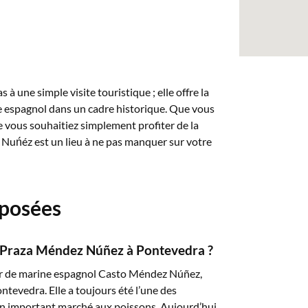
 à une simple visite touristique ; elle offre la
ie espagnol dans un cadre historique. Que vous
ue vous souhaitiez simplement profiter de la
z Nuńéz est un lieu à ne pas manquer sur votre
posées
la Praza Méndez Núñez à Pontevedra ?
er de marine espagnol Casto Méndez Núñez,
ntevedra. Elle a toujours été l’une des
is un important marché aux poissons. Aujourd’hui,