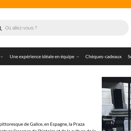
Une expérience idéale en équipe
Chèques-cadeaux
S
 pittoresque de Galice, en Espagne, la Praza
re l’essence de l’histoire et de la culture de la