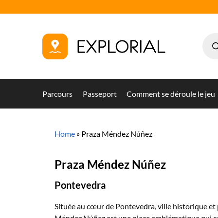
Parcours
Passeport
Comment se déroule le jeu
Home
»
Praza Méndez Núñez
Praza Méndez Núñez
Pontevedra
Située au cœur de Pontevedra, ville historique et
Méndez Núñez est une place emblématique qui captu