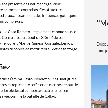
place présente des bâtiments galiciens
ace animée en contrebas. Ces structures
itecturaux, notamment des influences gothiques
"Me
ons complexes.
es : La Casa Romero – également connue sous le
e. Construite au début du XXe siècle par
 le négociant Manuel Simeón González Lemos,
Décou
istes décorées de motifs floraux et de fer forgé.
uniqu
ñez
dédié à l’amiral Casto Méndéz Nuńéz. Inaugurée
orey et représente l’officier de marine debout, le
e. Le piédestal comporte quatre reliefs en
 vie, comme la bataille de Callao.