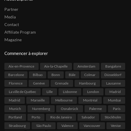
Partner
Media
Contact
Affiliate Program
Magazine
Commencer à explorer
Aix-en-Provence
Aix-la-Chapelle
Amsterdam
Bangalore
Barcelone
Bilbao
Bonn
Bâle
Colmar
Düsseldorf
Florence
Genève
Grenade
Hambourg
Lausanne
La ville de Québec
Lille
Lisbonne
London
Madrid
Madrid
Marseille
Melbourne
Montréal
Mumbai
Munich
Nuremberg
Osnabrück
Palerme
Paris
Portland
Porto
Rio de Janeiro
Salvador
Stockholm
Strasbourg
São Paulo
Valence
Vancouver
Venise