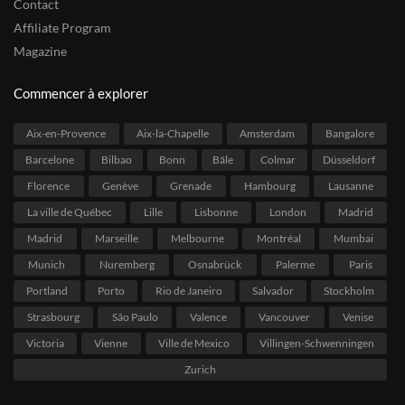
Contact
Affiliate Program
Magazine
Commencer à explorer
Aix-en-Provence
Aix-la-Chapelle
Amsterdam
Bangalore
Barcelone
Bilbao
Bonn
Bâle
Colmar
Düsseldorf
Florence
Genève
Grenade
Hambourg
Lausanne
La ville de Québec
Lille
Lisbonne
London
Madrid
Madrid
Marseille
Melbourne
Montréal
Mumbai
Munich
Nuremberg
Osnabrück
Palerme
Paris
Portland
Porto
Rio de Janeiro
Salvador
Stockholm
Strasbourg
São Paulo
Valence
Vancouver
Venise
Victoria
Vienne
Ville de Mexico
Villingen-Schwenningen
Zurich