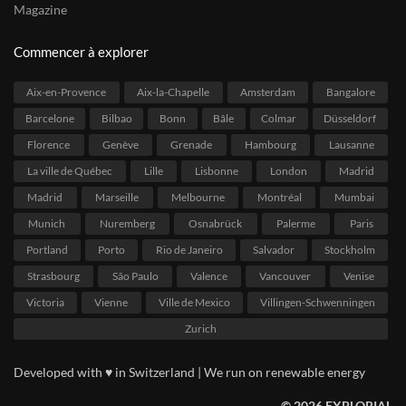
Magazine
Commencer à explorer
Aix-en-Provence
Aix-la-Chapelle
Amsterdam
Bangalore
Barcelone
Bilbao
Bonn
Bâle
Colmar
Düsseldorf
Florence
Genève
Grenade
Hambourg
Lausanne
La ville de Québec
Lille
Lisbonne
London
Madrid
Madrid
Marseille
Melbourne
Montréal
Mumbai
Munich
Nuremberg
Osnabrück
Palerme
Paris
Portland
Porto
Rio de Janeiro
Salvador
Stockholm
Strasbourg
São Paulo
Valence
Vancouver
Venise
Victoria
Vienne
Ville de Mexico
Villingen-Schwenningen
Zurich
Developed with ♥ in Switzerland | We run on renewable energy
© 2026 EXPLORIAL