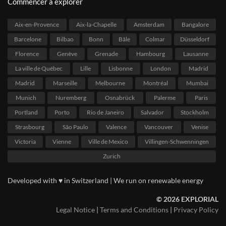
Commencer à explorer
Aix-en-Provence
Aix-la-Chapelle
Amsterdam
Bangalore
Barcelone
Bilbao
Bonn
Bâle
Colmar
Düsseldorf
Florence
Genève
Grenade
Hambourg
Lausanne
La ville de Québec
Lille
Lisbonne
London
Madrid
Madrid
Marseille
Melbourne
Montréal
Mumbai
Munich
Nuremberg
Osnabrück
Palerme
Paris
Portland
Porto
Rio de Janeiro
Salvador
Stockholm
Strasbourg
São Paulo
Valence
Vancouver
Venise
Victoria
Vienne
Ville de Mexico
Villingen-Schwenningen
Zurich
Developed with ♥ in Switzerland | We run on renewable energy
© 2026 EXPLORIAL
Legal Notice
|
Terms and Conditions
|
Privacy Policy