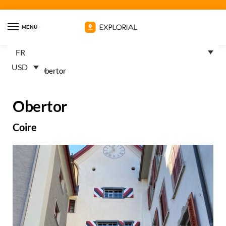
MENU
FR
USD
Home
»
Obertor
Obertor
Coire