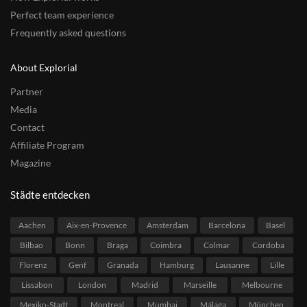
Perfect team experience
Frequently asked questions
About Explorial
Partner
Media
Contact
Affiliate Program
Magazine
Städte entdecken
Aachen
Aix-en-Provence
Amsterdam
Barcelona
Basel
Bilbao
Bonn
Braga
Coimbra
Colmar
Cordoba
Florenz
Genf
Granada
Hamburg
Lausanne
Lille
Lissabon
London
Madrid
Marseille
Melbourne
Mexiko-Stadt
Montreal
Mumbai
Málaga
München