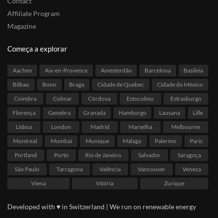
Contact
Affiliate Program
Magazine
Começa a explorar
Aachen
Aix-en-Provence
Amesterdão
Barcelona
Basileia
Bilbau
Bonn
Braga
Cidade de Quebec
Cidade do México
Coimbra
Colmar
Córdova
Estocolmo
Estrasburgo
Florença
Genebra
Granada
Hamburgo
Lausana
Lille
Lisboa
London
Madrid
Marselha
Melbourne
Montreal
Mumbai
Munique
Málaga
Palermo
Paris
Portland
Porto
Rio de Janeiro
Salvador
Saragoça
São Paulo
Tarragona
Valência
Vancouver
Veneza
Viena
Vitória
Zurique
Developed with ♥ in Switzerland | We run on renewable energy