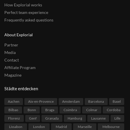
How Explorial works
Perfect team experience
Frequently asked questions
About Explorial
Partner
Media
Contact
Affiliate Program
Magazine
Städte entdecken
Aachen
Aix-en-Provence
Amsterdam
Barcelona
Basel
Bilbao
Bonn
Braga
Coimbra
Colmar
Cordoba
Florenz
Genf
Granada
Hamburg
Lausanne
Lille
Lissabon
London
Madrid
Marseille
Melbourne