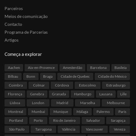
Parceiros
Meios de comunicação
Contacto
Programa de Parcerias
Artigos
Começa a explorar
Aachen
Aix-en-Provence
Amesterdão
Barcelona
Basileia
Bilbau
Bonn
Braga
Cidade de Quebec
Cidade do México
Coimbra
Colmar
Córdova
Estocolmo
Estrasburgo
Florença
Genebra
Granada
Hamburgo
Lausana
Lille
Lisboa
London
Madrid
Marselha
Melbourne
Montreal
Mumbai
Munique
Málaga
Palermo
Paris
Portland
Porto
Rio de Janeiro
Salvador
Saragoça
São Paulo
Tarragona
Valência
Vancouver
Veneza