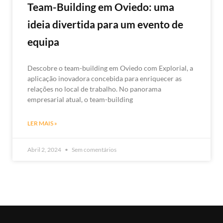
Team-Building em Oviedo: uma
ideia divertida para um evento de
equipa
Descobre o team-building em Oviedo com Explorial, a
aplicação inovadora concebida para enriquecer as
relações no local de trabalho. No panorama
empresarial atual, o team-building
LER MAIS »
Abril 2, 2024
Sem comentários