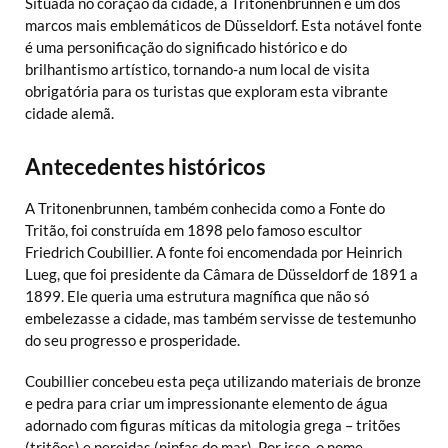
Situada no coração da cidade, a Tritonenbrunnen é um dos
marcos mais emblemáticos de Düsseldorf. Esta notável fonte
é uma personificação do significado histórico e do
brilhantismo artístico, tornando-a num local de visita
obrigatória para os turistas que exploram esta vibrante
cidade alemã.
Antecedentes históricos
A Tritonenbrunnen, também conhecida como a Fonte do
Tritão, foi construída em 1898 pelo famoso escultor
Friedrich Coubillier. A fonte foi encomendada por Heinrich
Lueg, que foi presidente da Câmara de Düsseldorf de 1891 a
1899. Ele queria uma estrutura magnífica que não só
embelezasse a cidade, mas também servisse de testemunho
do seu progresso e prosperidade.
Coubillier concebeu esta peça utilizando materiais de bronze
e pedra para criar um impressionante elemento de água
adornado com figuras míticas da mitologia grega – tritões
(tritões) e nereidas (ninfas do mar). Por isso, o nome