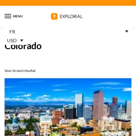
MENU
FR
Accueil
États-Unis
Colorado
/
/
USD
Colorado
Voici le seul résultat