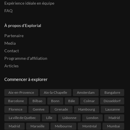
Expérience idéale en équipe
FAQ
À propos d’Explorial
Partenaire
Media
Contact
Programme d’affiliation
Articles
Commencer à explorer
Aix-en-Provence
Aix-la-Chapelle
Amsterdam
Bangalore
Barcelone
Bilbao
Bonn
Bâle
Colmar
Düsseldorf
Florence
Genève
Grenade
Hambourg
Lausanne
La ville de Québec
Lille
Lisbonne
London
Madrid
Madrid
Marseille
Melbourne
Montréal
Mumbai