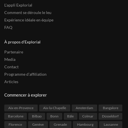
L’appli Explorial
Comment se déroule le leu
Expérience idéale en équipe
FAQ
À propos d’Explorial
Partenaire
Media
Contact
Programme d’affiliation
Articles
Commencer à explorer
Aix-en-Provence
Aix-la-Chapelle
Amsterdam
Bangalore
Barcelone
Bilbao
Bonn
Bâle
Colmar
Düsseldorf
Florence
Genève
Grenade
Hambourg
Lausanne