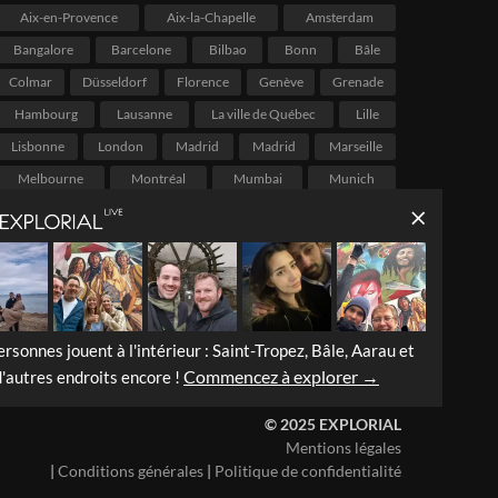
Aix-en-Provence
Aix-la-Chapelle
Amsterdam
Bangalore
Barcelone
Bilbao
Bonn
Bâle
Colmar
Düsseldorf
Florence
Genève
Grenade
Hambourg
Lausanne
La ville de Québec
Lille
Lisbonne
London
Madrid
Madrid
Marseille
Melbourne
Montréal
Mumbai
Munich
Nuremberg
Osnabrück
Palerme
Paris
Portland
Porto
Rio de Janeiro
Salvador
Stockholm
Strasbourg
São Paulo
Valence
Vancouver
Venise
Victoria
Vienne
Ville de Mexico
Villingen-Schwenningen
Zurich
ersonnes jouent à l'intérieur : Saint-Tropez, Bâle, Aarau et
Commencez à explorer →
d'autres endroits encore !
© 2025 EXPLORIAL
Mentions légales
|
Conditions générales
|
Politique de confidentialité