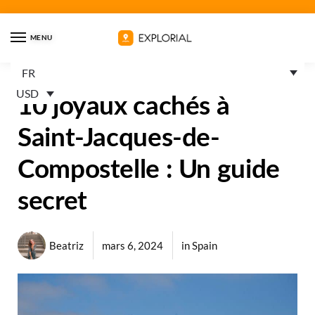
MENU
FR
USD
10 joyaux cachés à
Saint-Jacques-de-
Compostelle : Un guide
secret
Beatriz
mars 6, 2024
in
Spain