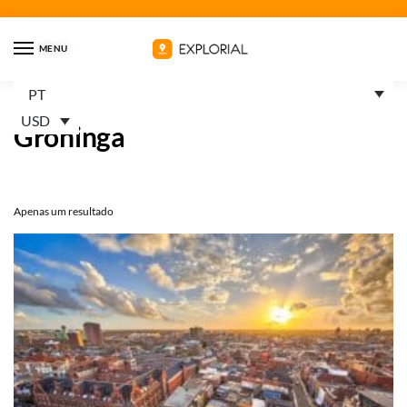
MENU
PT
Início
Percursos
Países Baixos
Groninga
/
/
/
USD
Groninga
Apenas um resultado