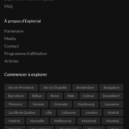
FAQ
À propos d’Explorial
Partenaire
Media
Contact
Programme d’affiliation
Articles
Commencer à explorer
Aix-en-Provence
Aix-la-Chapelle
Amsterdam
Bangalore
Barcelone
Bilbao
Bonn
Bâle
Colmar
Düsseldorf
Florence
Genève
Grenade
Hambourg
Lausanne
La ville de Québec
Lille
Lisbonne
London
Madrid
Madrid
Marseille
Melbourne
Montréal
Mumbai