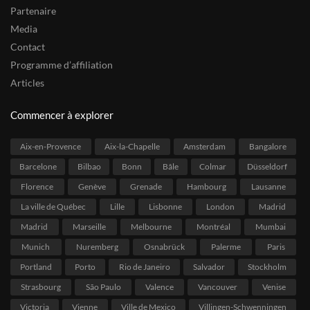
Partenaire
Media
Contact
Programme d’affiliation
Articles
Commencer à explorer
Aix-en-Provence
Aix-la-Chapelle
Amsterdam
Bangalore
Barcelone
Bilbao
Bonn
Bâle
Colmar
Düsseldorf
Florence
Genève
Grenade
Hambourg
Lausanne
La ville de Québec
Lille
Lisbonne
London
Madrid
Madrid
Marseille
Melbourne
Montréal
Mumbai
Munich
Nuremberg
Osnabrück
Palerme
Paris
Portland
Porto
Rio de Janeiro
Salvador
Stockholm
Strasbourg
São Paulo
Valence
Vancouver
Venise
Victoria
Vienne
Ville de Mexico
Villingen-Schwenningen