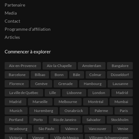
Partenaire
Media
Contact
Programme d’affiliation
Articles
Commencer à explorer
Aix-en-Provence
Aix-la-Chapelle
Amsterdam
Bangalore
Barcelone
Bilbao
Bonn
Bâle
Colmar
Düsseldorf
Florence
Genève
Grenade
Hambourg
Lausanne
La ville de Québec
Lille
Lisbonne
London
Madrid
Madrid
Marseille
Melbourne
Montréal
Mumbai
Munich
Nuremberg
Osnabrück
Palerme
Paris
Portland
Porto
Rio de Janeiro
Salvador
Stockholm
Strasbourg
São Paulo
Valence
Vancouver
Venise
Victoria
Vienne
Ville de Mexico
Villingen-Schwenningen