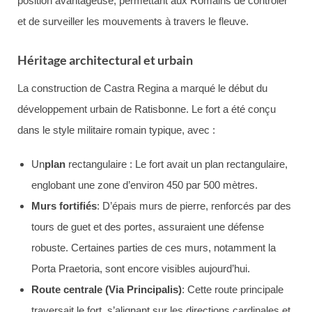
position avantageuse, permettant aux Romains de contrôler
et de surveiller les mouvements à travers le fleuve.
Héritage architectural et urbain
La construction de Castra Regina a marqué le début du
développement urbain de Ratisbonne. Le fort a été conçu
dans le style militaire romain typique, avec :
Un
plan
rectangulaire : Le fort avait un plan rectangulaire,
englobant une zone d’environ 450 par 500 mètres.
Murs fortifiés
: D’épais murs de pierre, renforcés par des
tours de guet et des portes, assuraient une défense
robuste. Certaines parties de ces murs, notamment la
Porta Praetoria, sont encore visibles aujourd’hui.
Route centrale (Via Principalis)
: Cette route principale
traversait le fort, s’alignant sur les directions cardinales et