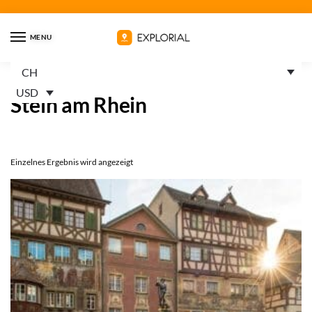
MENU
CH
Startseite
Trails
Produkte verschlagwortet mit «Stein am Rhein»
/
/
USD
Stein am Rhein
Einzelnes Ergebnis wird angezeigt