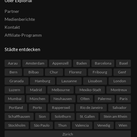
Über Explorial
Partner
Medienberichte
Kontakt
Affiliate-Programm
Städte entdecken
Aarau
Amsterdam
Appenzell
Baden
Barcelona
Basel
Bern
Bilbao
Chur
Florenz
Fribourg
Genf
Granada
Hamburg
Lausanne
Lissabon
London
Luzern
Madrid
Melbourne
Mexiko-Stadt
Montreux
Mumbai
München
Neuhausen
Olten
Palermo
Paris
Portland
Porto
Rapperswil
Rio de Janeiro
Salvador
Schaffhausen
Sion
Solothurn
St. Gallen
Stein am Rhein
Stockholm
São Paulo
Thun
Valencia
Venedig
Wien
Zürich