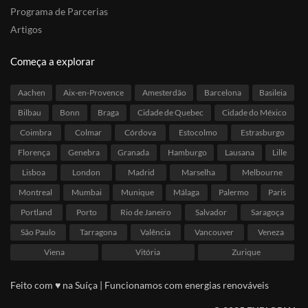
Programa de Parcerias
Artigos
Começa a explorar
Aachen
Aix-en-Provence
Amesterdão
Barcelona
Basileia
Bilbau
Bonn
Braga
Cidade de Quebec
Cidade do México
Coimbra
Colmar
Córdova
Estocolmo
Estrasburgo
Florença
Genebra
Granada
Hamburgo
Lausana
Lille
Lisboa
London
Madrid
Marselha
Melbourne
Montreal
Mumbai
Munique
Málaga
Palermo
Paris
Portland
Porto
Rio de Janeiro
Salvador
Saragoça
São Paulo
Tarragona
Valência
Vancouver
Veneza
Viena
Vitória
Zurique
Feito com ♥ na Suíça | Funcionamos com energias renováveis