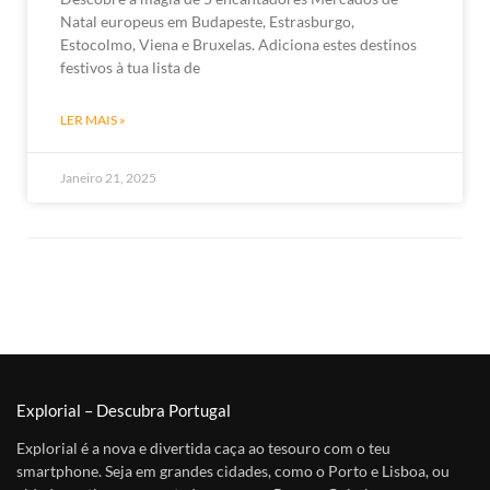
Natal europeus em Budapeste, Estrasburgo,
Estocolmo, Viena e Bruxelas. Adiciona estes destinos
festivos à tua lista de
LER MAIS »
Janeiro 21, 2025
Explorial – Descubra Portugal
Explorial é a nova e divertida caça ao tesouro com o teu
smartphone. Seja em grandes cidades, como o Porto e Lisboa, ou