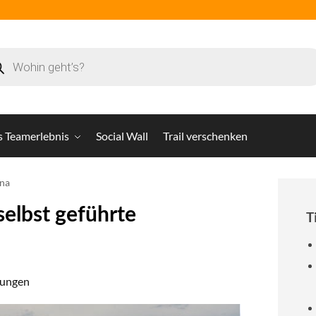
s Teamerlebnis
Social Wall
Trail verschenken
ena
selbst geführte
T
tungen