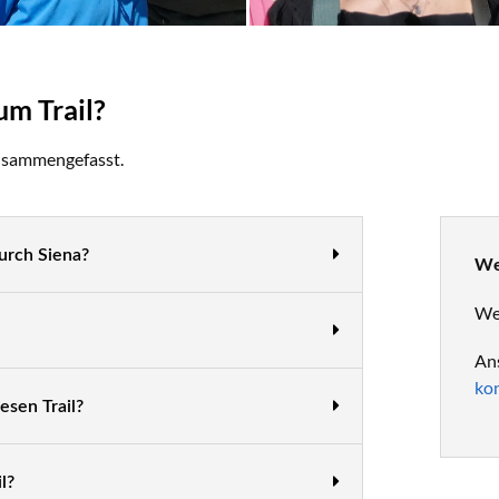
um Trail?
zusammengefasst.
durch Siena?
We
Wei
Ans
kon
esen Trail?
l?