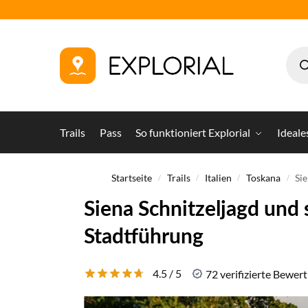
Trails
Pass
So funktioniert Explorial
Ideale
Startseite
Trails
Italien
Toskana
Si
/
/
/
/
Siena Schnitzeljagd und 
Stadtführung
4.5 / 5
72 verifizierte Bewer