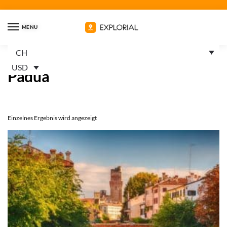
MENU
CH
Startseite
Trails
Produkte verschlagwortet mit «Padua»
/
/
USD
Padua
Einzelnes Ergebnis wird angezeigt