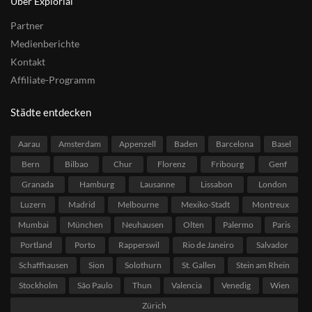
Über Explorial
Partner
Medienberichte
Kontakt
Affiliate-Programm
Städte entdecken
Aarau
Amsterdam
Appenzell
Baden
Barcelona
Basel
Bern
Bilbao
Chur
Florenz
Fribourg
Genf
Granada
Hamburg
Lausanne
Lissabon
London
Luzern
Madrid
Melbourne
Mexiko-Stadt
Montreux
Mumbai
München
Neuhausen
Olten
Palermo
Paris
Portland
Porto
Rapperswil
Rio de Janeiro
Salvador
Schaffhausen
Sion
Solothurn
St. Gallen
Stein am Rhein
Stockholm
São Paulo
Thun
Valencia
Venedig
Wien
Zürich