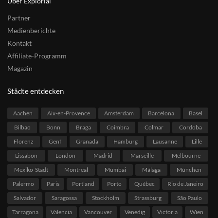
Über Explorial
Partner
Medienberichte
Kontakt
Affiliate-Programm
Magazin
Städte entdecken
Aachen
Aix-en-Provence
Amsterdam
Barcelona
Basel
Bilbao
Bonn
Braga
Coimbra
Colmar
Cordoba
Florenz
Genf
Granada
Hamburg
Lausanne
Lille
Lissabon
London
Madrid
Marseille
Melbourne
Mexiko-Stadt
Montreal
Mumbai
Málaga
München
Palermo
Paris
Portland
Porto
Québec
Rio de Janeiro
Salvador
Saragossa
Stockholm
Strassburg
São Paulo
Tarragona
Valencia
Vancouver
Venedig
Victoria
Wien