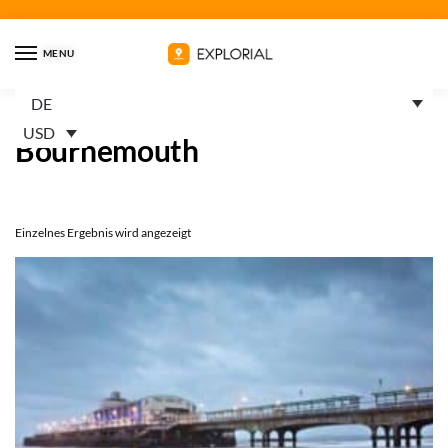
MENU
DE
Startseite
Trails
Produkte verschlagwortet mit „Bournemouth“
/
/
USD
Bournemouth
Einzelnes Ergebnis wird angezeigt